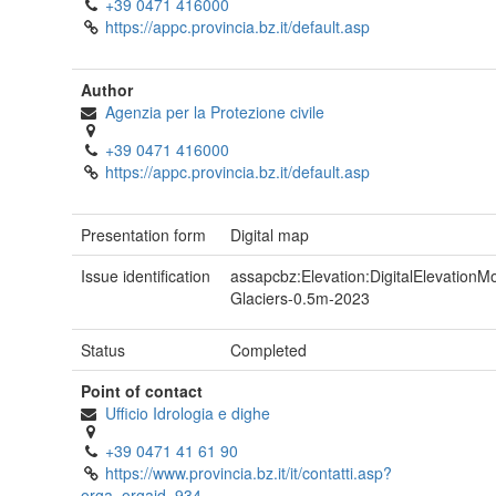
+39 0471 416000
https://appc.provincia.bz.it/default.asp
Author
Agenzia per la Protezione civile
+39 0471 416000
https://appc.provincia.bz.it/default.asp
Presentation form
Digital map
Issue identification
assapcbz:Elevation:DigitalElevationM
Glaciers-0.5m-2023
Status
Completed
Point of contact
Ufficio Idrologia e dighe
+39 0471 41 61 90
https://www.provincia.bz.it/it/contatti.asp?
orga_orgaid=934