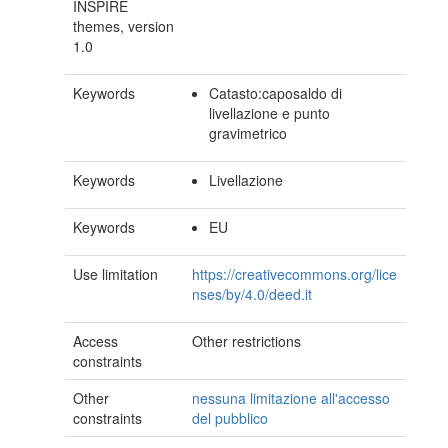
INSPIRE
themes, version
1.0
Keywords
Catasto:caposaldo di
livellazione e punto
gravimetrico
Keywords
Livellazione
Keywords
EU
Use limitation
https://creativecommons.org/lice
nses/by/4.0/deed.it
Access
Other restrictions
constraints
Other
nessuna limitazione all'accesso
constraints
del pubblico