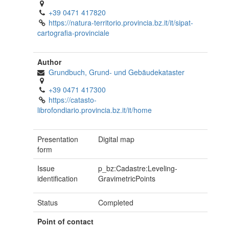
+39 0471 417820
https://natura-territorio.provincia.bz.it/it/sipat-
cartografia-provinciale
Author
Grundbuch, Grund- und Gebäudekataster
+39 0471 417300
https://catasto-
librofondiario.provincia.bz.it/it/home
Presentation
Digital map
form
Issue
p_bz:Cadastre:Leveling-
identification
GravimetricPoints
Status
Completed
Point of contact