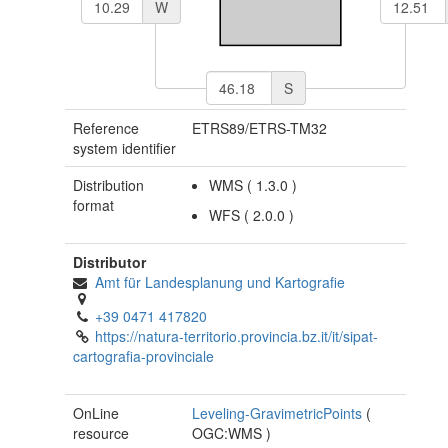
W
S
Reference
ETRS89/ETRS-TM32
system identifier
Distribution
WMS
(
1.3.0
)
format
WFS
(
2.0.0
)
Distributor
Amt für Landesplanung und Kartografie
+39 0471 417820
https://natura-territorio.provincia.bz.it/it/sipat-
cartografia-provinciale
OnLine
Leveling-GravimetricPoints
(
resource
OGC:WMS
)