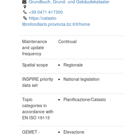
Grundbuch, Grund- und Gebäudekataster
+39 0471 417300
https://catasto-
librofondiario.provincia.bz.it/it/home
Maintenance
Continual
and update
frequency
Spatial scope
Regionale
INSPIRE priority
National legislation
data set
Topic
Pianificazione/Catasto
categories in
accordance with
EN ISO 19115
GEMET -
Elevazione