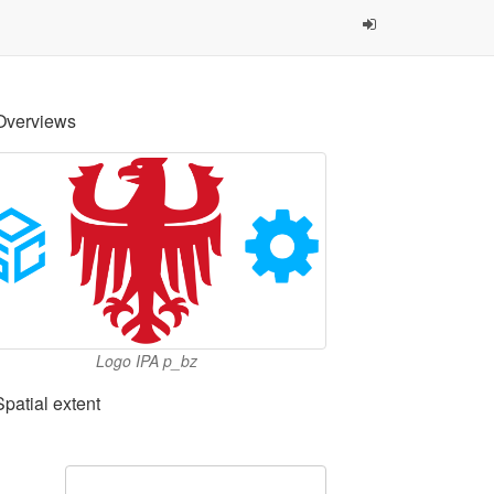
Overviews
Logo IPA p_bz
Spatial extent