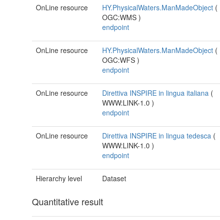
OnLine resource
HY.PhysicalWaters.ManMadeObject
(
OGC:WMS
)
endpoint
OnLine resource
HY.PhysicalWaters.ManMadeObject
(
OGC:WFS
)
endpoint
OnLine resource
Direttiva INSPIRE in lingua italiana
(
WWW:LINK-1.0
)
endpoint
OnLine resource
Direttiva INSPIRE in lingua tedesca
(
WWW:LINK-1.0
)
endpoint
Hierarchy level
Dataset
Quantitative result