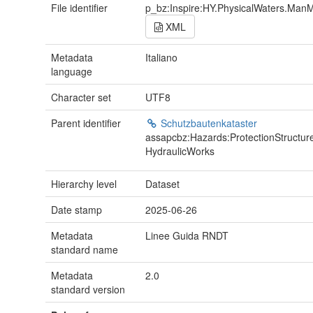
File identifier
p_bz:Inspire:HY.PhysicalWaters.Man
XML
Metadata
Italiano
language
Character set
UTF8
Parent identifier
Schutzbautenkataster
assapcbz:Hazards:ProtectionStructur
HydraulicWorks
Hierarchy level
Dataset
Date stamp
2025-06-26
Metadata
Linee Guida RNDT
standard name
Metadata
2.0
standard version