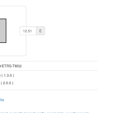
E
9/ETRS-TM32
S
(
1.3.0
)
S
(
2.0.0
)
fia