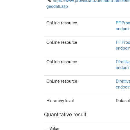
https://www.provincia.bz.it/natura-ambient
geodati.asp
OnLine resource
PF.Prod
endpoin
OnLine resource
PF.Prod
endpoin
OnLine resource
Diretti
endpoin
OnLine resource
Diretti
endpoin
Hierarchy level
Datase
Quantitative result
Value