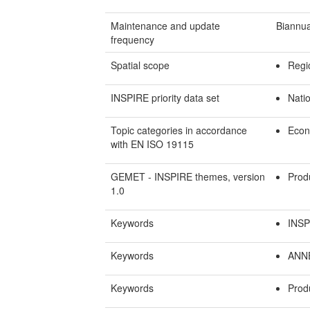
Maintenance and update
Biannua
frequency
Spatial scope
Regi
INSPIRE priority data set
Natio
Topic categories in accordance
Econ
with EN ISO 19115
GEMET - INSPIRE themes, version
Produ
1.0
Keywords
INSP
Keywords
ANNE
Keywords
Produ