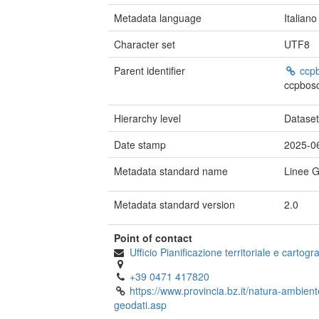
Metadata language
Italiano
Character set
UTF8
Parent identifier
ccpb
ccpbosc
Hierarchy level
Datase
Date stamp
2025-0
Metadata standard name
Linee 
Metadata standard version
2.0
Point of contact
Ufficio Pianificazione territoriale e cartogra
+39 0471 417820
https://www.provincia.bz.it/natura-ambient
geodati.asp