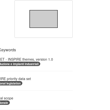
Keywords
T - INSPIRE themes, version 1.0
uzione e impianti industriali
IRE priority data set
onal legislation
ial scope
ionale