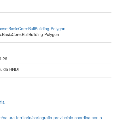
osc:BasicCore:BuilBuilding-Polygon
:BasicCore:BuilBuilding-Polygon
t
6-26
Guida RNDT
fia
e/natura-territorio/cartografia-provinciale-coordinamento-