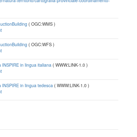
e/natura-territorio/cartografia-provinciale-coordinamento-
uctionBuilding
(
OGC:WMS
)
t
uctionBuilding
(
OGC:WFS
)
t
va INSPIRE in lingua italiana
(
WWW:LINK-1.0
)
t
va INSPIRE in lingua tedesca
(
WWW:LINK-1.0
)
t
t