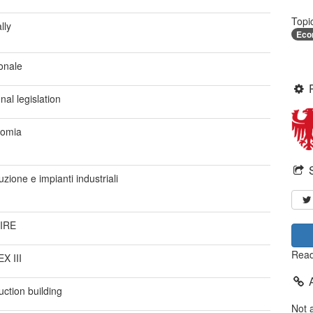
Topi
lly
Eco
onale
nal legislation
omia
zione e impianti industriali
IRE
Read
X III
ction building
Not 