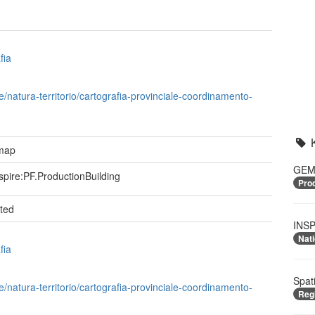
fia
e/natura-territorio/cartografia-provinciale-coordinamento-
 map
GEME
spire:PF.ProductionBuilding
Prod
ted
INSP
Nati
fia
Spat
e/natura-territorio/cartografia-provinciale-coordinamento-
Reg