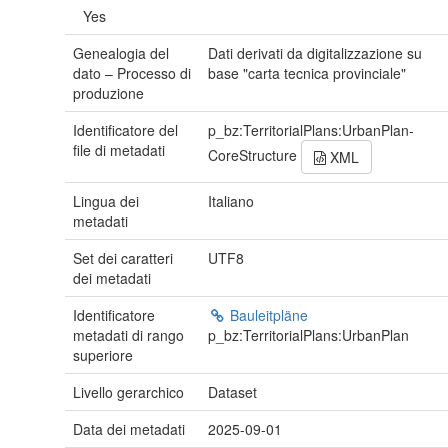
Yes
Genealogia del
Dati derivati da digitalizzazione su
dato – Processo di
base "carta tecnica provinciale"
produzione
Identificatore del
p_bz:TerritorialPlans:UrbanPlan-
file di metadati
CoreStructure
XML
Lingua dei
Italiano
metadati
Set dei caratteri
UTF8
dei metadati
Identificatore
Bauleitpläne
metadati di rango
p_bz:TerritorialPlans:UrbanPlan
superiore
Livello gerarchico
Dataset
Data dei metadati
2025-09-01